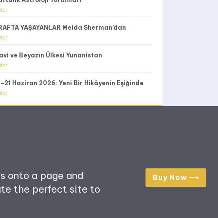
itor
RAFTA YAŞAYANLAR Melda Sherman’dan
itor
avi ve Beyazın Ülkesi Yunanistan
itor
4–21 Haziran 2026: Yeni Bir Hikâyenin Eşiğinde
itor
s onto a page and
Buy Now ⟶
te the perfect site to