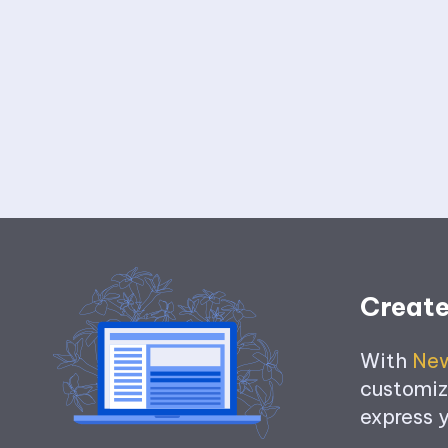
Create
With
Ne
customize
express y