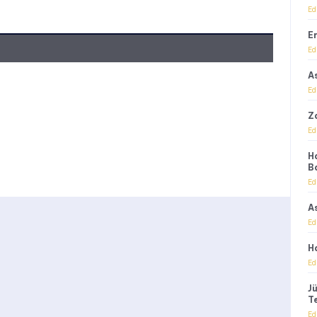
Ed
E
Ed
A
Ed
Z
Ed
H
B
Ed
A
Ed
H
Ed
J
T
Ed