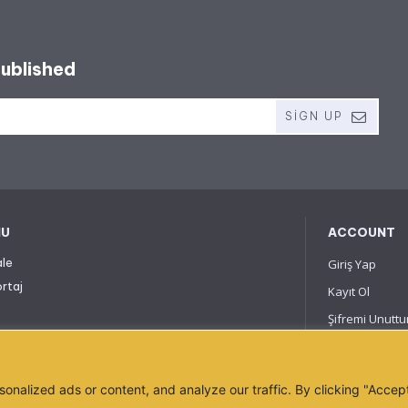
published
SIGN UP
NU
ACCOUNT
le
Giriş Yap
rtaj
Kayıt Ol
Şifremi Unutt
nalized ads or content, and analyze our traffic. By clicking "Accep