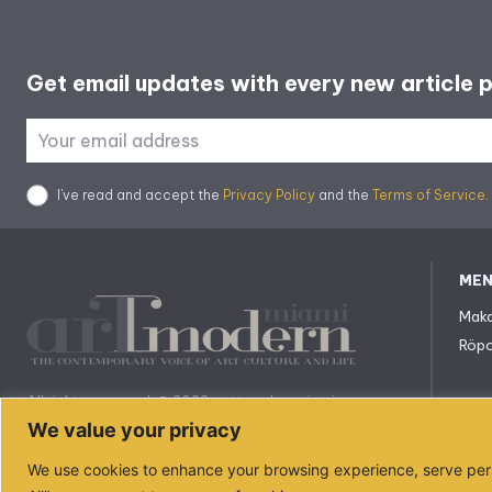
Get email updates with every new article 
I've read and accept the
Privacy Policy
and the
Terms of Service
.
ME
Maka
Röpo
All rights reserved. © 2023. arttmodernmiami.com
We value your privacy
info@arttmodernmiami.com
We use cookies to enhance your browsing experience, serve perso