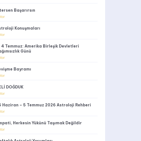
stersen Başarırsın
itor
stroloji Konuşmaları
itor
4 Temmuz: Amerika Birleşik Devletleri
ağımsızlık Günü
itor
evişme Bayramı
itor
ELİ DOĞDUK
itor
5 Haziran – 5 Temmuz 2026 Astroloji Rehberi
itor
mpati, Herkesin Yükünü Taşımak Değildir
itor
ftalık Astroloji Yorumları