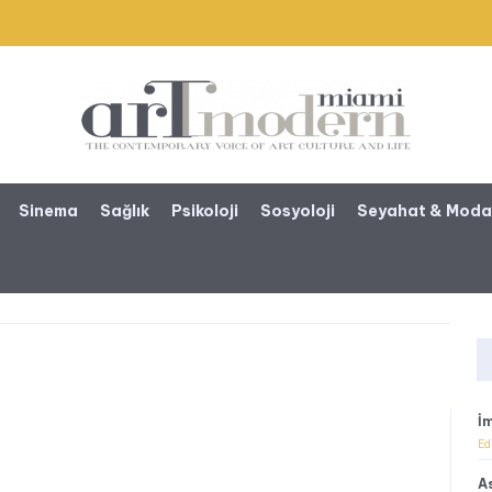
Sinema
Sağlık
Psikoloji
Sosyoloji
Seyahat & Mod
İ
Ed
A