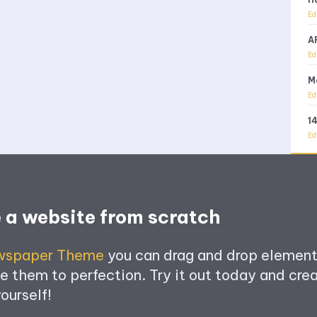
Ed
A
Ed
M
Ed
1
Ed
 a website from scratch
wspaper Theme
you can drag and drop element
 them to perfection. Try it out today and crea
ourself!