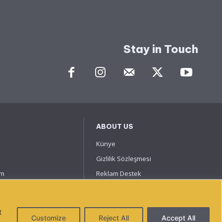
Stay in Touch
ABOUT US
Künye
Gizlilik Sözleşmesi
um
Reklam Destek
İletişime Geçin
t
Customize
Reject All
Accept All