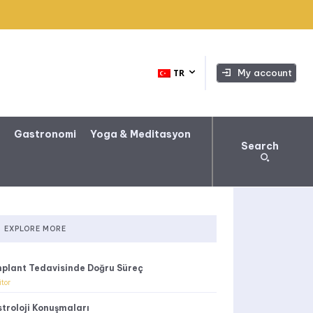
My account
TR
a
Gastronomi
Yoga & Meditasyon
Search
EXPLORE MORE
mplant Tedavisinde Doğru Süreç
itor
stroloji Konuşmaları