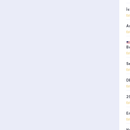
İ
Ed
A
Ed
B
Ed
S
Ed
D
Ed
2
Ed
E
Ed
Ha