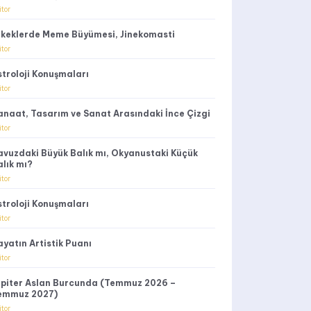
itor
rkeklerde Meme Büyümesi, Jinekomasti
itor
stroloji Konuşmaları
itor
anaat, Tasarım ve Sanat Arasındaki İnce Çizgi
itor
avuzdaki Büyük Balık mı, Okyanustaki Küçük
alık mı?
itor
stroloji Konuşmaları
itor
ayatın Artistik Puanı
itor
üpiter Aslan Burcunda (Temmuz 2026 –
emmuz 2027)
itor