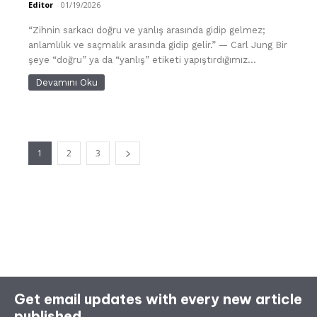
Editor
-
01/19/2026
“Zihnin sarkacı doğru ve yanlış arasında gidip gelmez;
anlamlılık ve saçmalık arasında gidip gelir.” — Carl Jung Bir
şeye “doğru” ya da “yanlış” etiketi yapıştırdığımız...
Devamını Oku
1
2
3
Get email updates with every new article
published