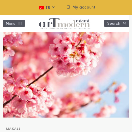
My account
TR
Menu
Search
MAKALE