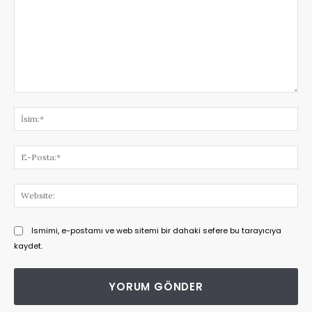
Yorum:
İsi
E-
Pos
Web
Ismimi, e-postamı ve web sitemi bir dahaki sefere bu tarayıcıya
kaydet.