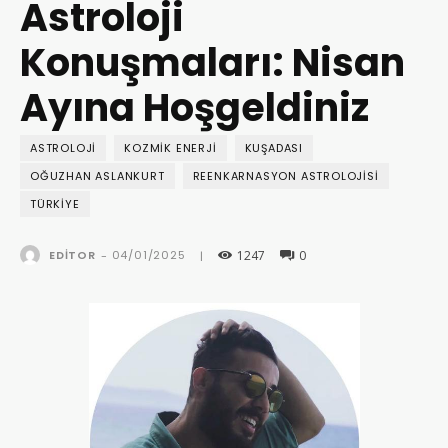
Astroloji
Konuşmaları: Nisan
Ayına Hoşgeldiniz
ASTROLOJI
KOZMIK ENERJI
KUŞADASI
OĞUZHAN ASLANKURT
REENKARNASYON ASTROLOJISI
TÜRKIYE
1247
0
04/01/2025
EDITOR
-
|