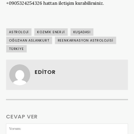
+0905324254326 hattan iletişim kurabilirsiniz.
ASTROLOJI
KOZMIK ENERJI
KUŞADASI
OĞUZHAN ASLANKURT
REENKARNASYON ASTROLOJISI
TÜRKIYE
EDITOR
CEVAP VER