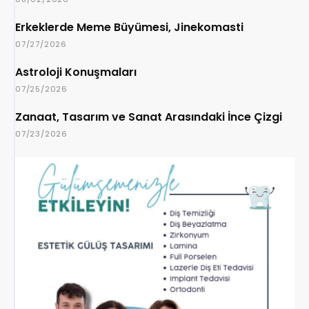
Erkeklerde Meme Büyümesi, Jinekomasti
07/27/2026
Astroloji Konuşmaları
07/25/2026
Zanaat, Tasarım ve Sanat Arasındaki İnce Çizgi
07/23/2026