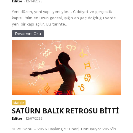
Editor
-
12/14/2025
Yeni düzen, yeni yapı, yeni yön… Ciddiyet ve gerçeklik
kapısı…Yılın en uzun gecesi, ışığın en geç doğduğu yerde
yeni bir kapı açılır. Bu tarihte...
Devamını Oku
Makale
SATÜRN BALIK RETROSU BİTTİ
Editor
-
12/07/2025
2025 Sonu – 2026 Başlangıcı: Enerji Dönüşüyor 2025’in