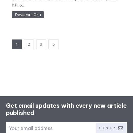
hâli 5...
Devamını Oku
1
2
3
Get email updates with every new article
published
SIGN UP