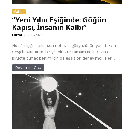
Makale
“Yeni Yılın Eşiğinde: Göğün
Kapısı, İnsanın Kalbi”
Editor
-
12/21/2025
Noel’in ışığı – yılın son nefesi – gökyüzünün yeni takvimi
Sevgili okurlarım, bir yılı birlikte tamamladık. Sizinle
birlikte olmak benim için de eşsiz bir deneyimdi. Her...
Devamını Oku