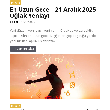
Makale
En Uzun Gece – 21 Aralık 2025
Oğlak Yeniayı
Editor
-
12/14/2025
Yeni düzen, yeni yapı, yeni yön… Ciddiyet ve gerçeklik
kapısı…Yılın en uzun gecesi, ışığın en geç doğduğu yerde
yeni bir kapı açılır. Bu tarihte...
Devamını Oku
Makale