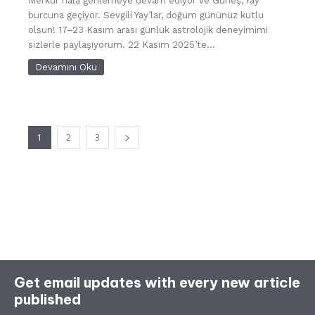
Merkür hâlâ gerilemeye devam ediyor ve Güneş, Yay
burcuna geçiyor. Sevgili Yay’lar, doğum gününüz kutlu
olsun! 17–23 Kasım arası günlük astrolojik deneyimimi
sizlerle paylaşıyorum. 22 Kasım 2025’te...
Devamını Oku
1
2
3
Get email updates with every new article
published