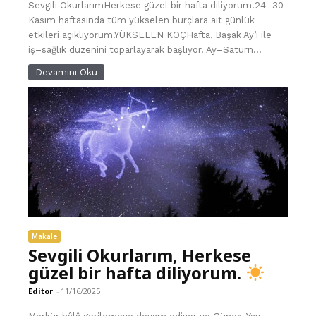
Sevgili OkurlarımHerkese güzel bir hafta diliyorum.24–30
Kasım haftasında tüm yükselen burçlara ait günlük
etkileri açıklıyorum.YÜKSELEN KOÇHafta, Başak Ay’ı ile
iş–sağlık düzenini toparlayarak başlıyor. Ay–Satürn...
Devamını Oku
Makale
Sevgili Okurlarım, Herkese
güzel bir hafta diliyorum.
Editor
-
11/16/2025