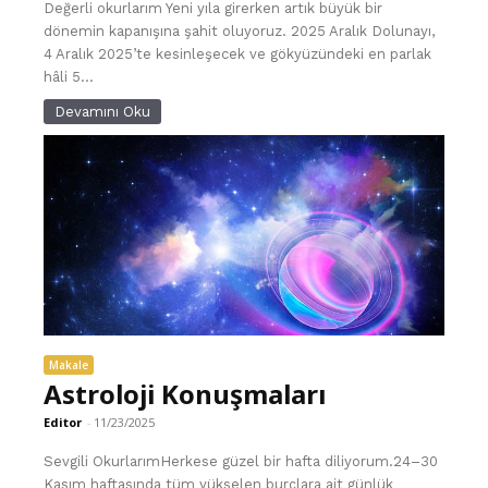
Değerli okurlarım Yeni yıla girerken artık büyük bir
dönemin kapanışına şahit oluyoruz. 2025 Aralık Dolunayı,
4 Aralık 2025’te kesinleşecek ve gökyüzündeki en parlak
hâli 5...
Devamını Oku
Makale
Astroloji Konuşmaları
Editor
-
11/23/2025
Sevgili OkurlarımHerkese güzel bir hafta diliyorum.24–30
Kasım haftasında tüm yükselen burçlara ait günlük