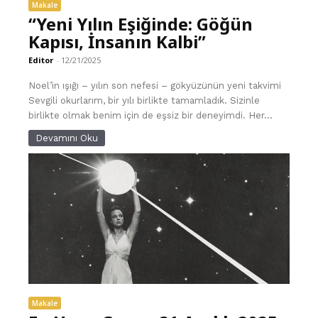
Makale
“Yeni Yılın Eşiğinde: Göğün
Kapısı, İnsanın Kalbi”
Editor
-
12/21/2025
Noel’in ışığı – yılın son nefesi – gökyüzünün yeni takvimi
Sevgili okurlarım, bir yılı birlikte tamamladık. Sizinle
birlikte olmak benim için de eşsiz bir deneyimdi. Her...
Devamını Oku
Makale