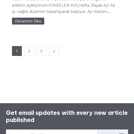
etkileri açıklıyorum.YÜKSELEN KOÇHafta, Başak Ay’ı ile
iş–sağlık düzenini toparlayarak başlıyor. Ay–Satürn...
Devamını Oku
1
2
3
Get email updates with every new article
published