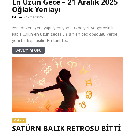
En Uzun Gece – 21 Aralık 2025
Oğlak Yeniayı
Editor
-
12/14/2025
Yeni düzen, yeni yapı, yeni yön… Ciddiyet ve gerçeklik
kapısı…Yılın en uzun gecesi, ışığın en geç doğduğu yerde
yeni bir kapı açılır. Bu tarihte...
Devamını Oku
Makale
SATÜRN BALIK RETROSU BİTTİ