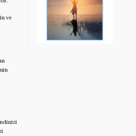
yor.
in ve
an
imin
ndinizi
zi