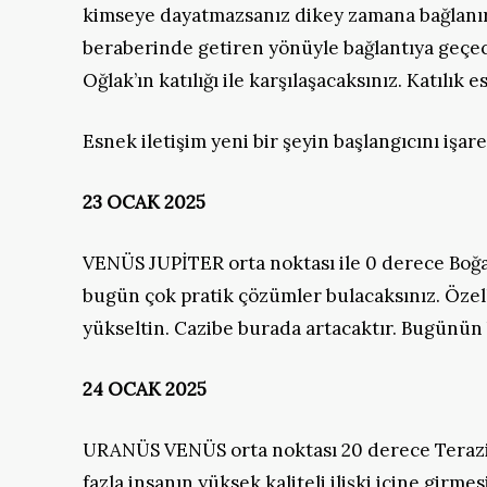
kimseye dayatmazsanız dikey zamana bağlanırs
beraberinde getiren yönüyle bağlantıya geçec
Oğlak’ın katılığı ile karşılaşacaksınız. Katılı
Esnek iletişim yeni bir şeyin başlangıcını işare
23 OCAK 2025
VENÜS JUPİTER orta noktası ile 0 derece Boğa e
bugün çok pratik çözümler bulacaksınız. Özell
yükseltin. Cazibe burada artacaktır. Bugünün
24 OCAK 2025
URANÜS VENÜS orta noktası 20 derece Terazi n
fazla insanın yüksek kaliteli ilişki içine girme