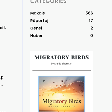
CATEGORIES
Makale
566
Röportaj
17
mik
Genel
2
Haber
0
ip
r…