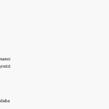
rsanız
şenizi
 daha