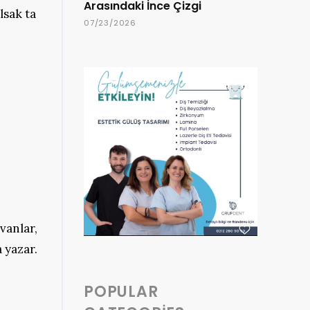
Arasındaki İnce Çizgi
lsak ta
07/23/2026
vanlar,
 yazar.
POPULAR