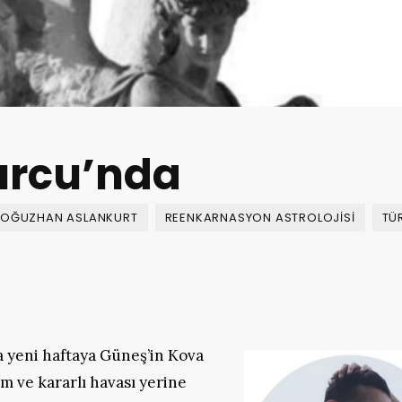
urcu’nda
OĞUZHAN ASLANKURT
REENKARNASYON ASTROLOJISI
TÜ
la yeni haftaya Güneş’in Kova
m ve kararlı havası yerine