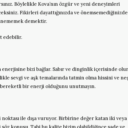
ınız. Böylelikle Kova’nın özgür ve yeni deneyimleri
eksiniz. Fikirleri dayattığınızda ve önemsemediğinizde
k esnememek demektir.
t edebilir.
nerjisine bizi bağlar. Sabır ve dinginlik içerisinde olu
ikle sevgi ve aşk temalarında tatmin olma hissini ve ne
 bereketli bir enerji olduğunu unutmayın.
oktası ile dışa vuruyor. Birbirine değer katan iki veya
si söz konusu. Tabi bu kalite bizim olabildiğince sade ve