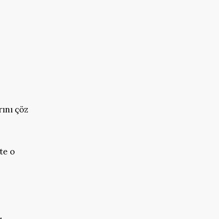
rını çöz
te o