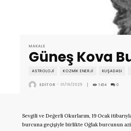
MAKALE
Güneş Kova B
ASTROLOJI
KOZMIK ENERJI
KUŞADASI
|
-
01/19/2025
EDITOR
1454
0
Sevgili ve Değerli Okurlarım, 19 Ocak itibarıy
burcuna geçişiyle birlikte Oğlak burcunun azi