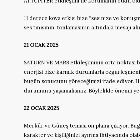
AY JUPİTER etkileşimi ile korumanın etkin old
11 derece kova etkisi bize “sesinize ve konuşm
ses tınısının, tonlamasının altındaki mesajı alı
21 OCAK 2025
SATURN VE MARS etkileşiminin orta noktası b
enerjisi bize karmik durumlarla özgürleşmeni
bugün sonucunu göreceğimizi ifade ediyor. Ha
durumunu yaşamalısınız. Böylelikle önemli yeni
22 OCAK 2025
Merkür ve Güneş teması ön plana çıkıyor. Bug
karakter ve kişiliğinizi ayırma ihtiyacında olab