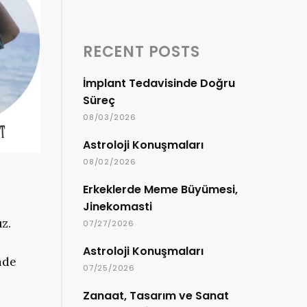
RECENT POSTS
İmplant Tedavisinde Doğru
Süreç
08/03/2026
Astroloji Konuşmaları
08/02/2026
Erkeklerde Meme Büyümesi,
Jinekomasti
z.
07/27/2026
Astroloji Konuşmaları
nde
07/25/2026
Zanaat, Tasarım ve Sanat