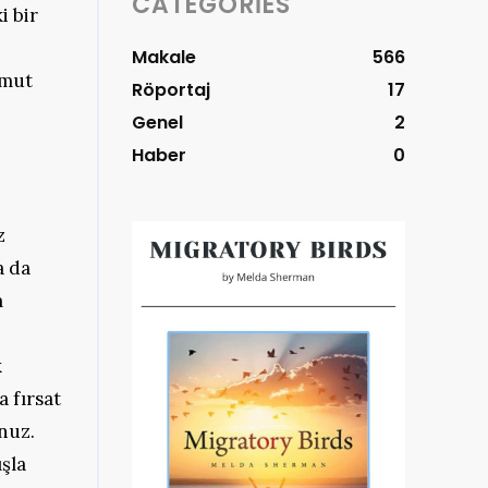
CATEGORIES
i bir
Makale
566
mut
Röportaj
17
Genel
2
Haber
0
z
a da
m
k
 fırsat
unuz.
ışla