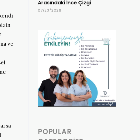
Arasındaki İnce Çizgi
07/23/2026
 kendi
sizin
n
rma ve
sel
 ne
varsa
POPULAR
l