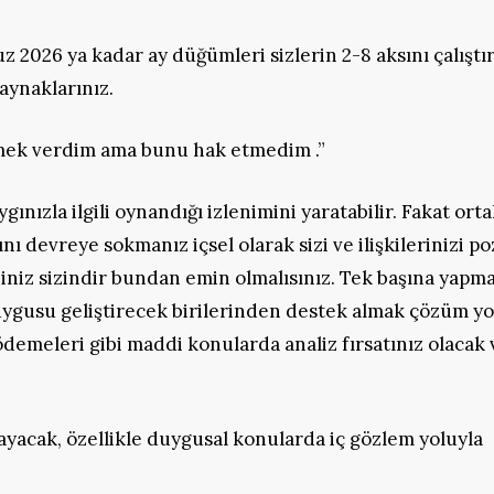
uz 2026 ya kadar ay düğümleri sizlerin 2-8 aksını çalıştı
aynaklarınız.
emek verdim ama bunu hak etmedim .”
ınızla ilgili oynandığı izlenimini yaratabilir. Fakat ort
 devreye sokmanız içsel olarak sizi ve ilişkilerinizi poz
biniz sizindir bundan emin olmalısınız. Tek başına yapm
uygusu geliştirecek birilerinden destek almak çözüm y
 ödemeleri gibi maddi konularda analiz fırsatınız olacak 
şlayacak, özellikle duygusal konularda iç gözlem yoluyla