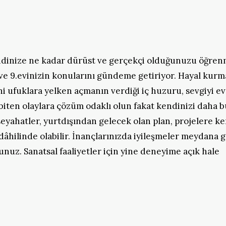
kendinize ne kadar dürüst ve gerçekçi olduğunuzu öğre
ve 9.evinizin konularını gündeme getiriyor. Hayal kurm
ni ufuklara yelken açmanın verdiği iç huzuru, sevgiyi e
 biten olaylara çözüm odaklı olun fakat kendinizi daha 
seyahatler, yurtdışından gelecek olan plan, projelere ke
 dâhilinde olabilir. İnançlarınızda iyileşmeler meydana 
unuz. Sanatsal faaliyetler için yine deneyime açık hale