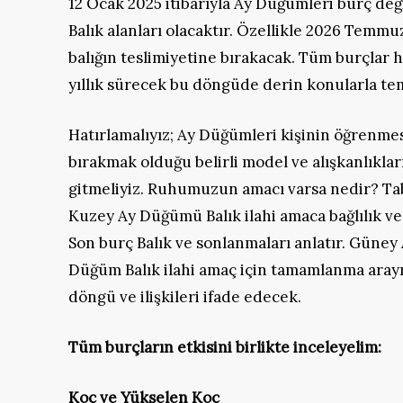
12 Ocak 2025 itibarıyla Ay Düğümleri burç değ
Balık alanları olacaktır. Özellikle 2026 Temmuz
balığın teslimiyetine bırakacak. Tüm burçlar h
yıllık sürecek bu döngüde derin konularla te
Hatırlamalıyız; Ay Düğümleri kişinin öğrenme
bırakmak olduğu belirli model ve alışkanlıkl
gitmeliyiz. Ruhumuzun amacı varsa nedir? Ta
Kuzey Ay Düğümü Balık ilahi amaca bağlılık v
Son burç Balık ve sonlanmaları anlatır. Güney
Düğüm Balık ilahi amaç için tamamlanma arayış
döngü ve ilişkileri ifade edecek.
Tüm burçların etkisini birlikte inceleyelim:
Koç ve Yükselen Koç