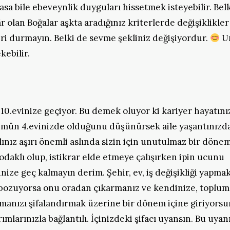
a bile ebeveynlik duyguları hissetmek isteyebilir. Belk
âr olan Boğalar aşkta aradığınız kriterlerde değişiklikler
ri durmayın. Belki de sevme şekliniz değişiyordur.
U
kebilir.
n 10.evinize geçiyor. Bu demek oluyor ki kariyer hayatını
ün 4.evinizde olduğunu düşünürsek aile yaşantınızd
lınız aşırı önemli aslında sizin için unutulmaz bir döne
a odaklı olup, istikrar elde etmeye çalışırken ipin ucunu
nize geç kalmayın derim. Şehir, ev, iş değişikliği yapma
bozuyorsa onu oradan çıkarmanız ve kendinize, topluma
karmanızı şifalandırmak üzerine bir dönem içine giriyors
larınızla bağlantılı. İçinizdeki şifacı uyansın. Bu uyan