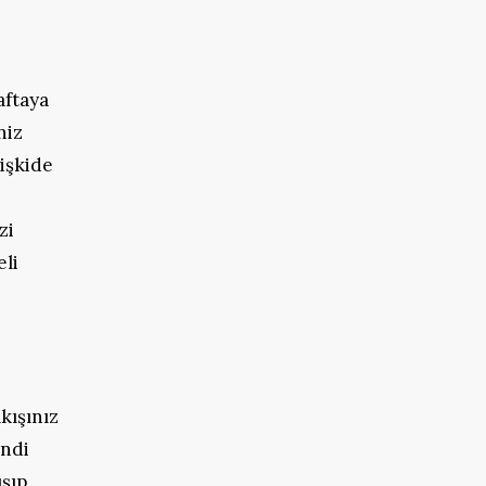
aftaya
niz
işkide
zi
eli
akışınız
endi
ışıp