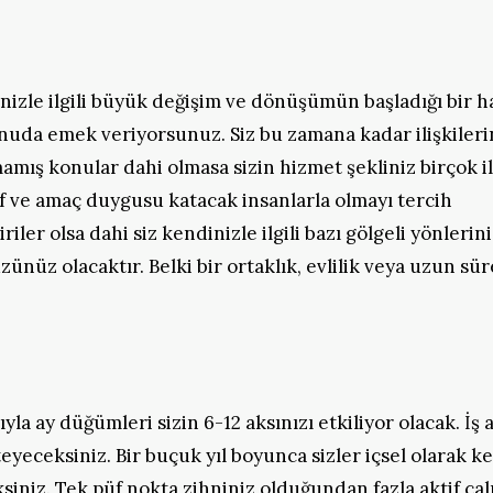
rinizle ilgili büyük değişim ve dönüşümün başladığı bir h
nuda emek veriyorsunuz. Siz bu zamana kadar ilişkileri
mış konular dahi olmasa sizin hizmet şekliniz birçok il
ef ve amaç duygusu katacak insanlarla olmayı tercih
riler olsa dahi siz kendinizle ilgili bazı gölgeli yönlerini
zünüz olacaktır. Belki bir ortaklık, evlilik veya uzun sür
rıyla ay düğümleri sizin 6-12 aksınızı etkiliyor olacak. İş 
eyeceksiniz. Bir buçuk yıl boyunca sizler içsel olarak k
siniz. Tek püf nokta zihniniz olduğundan fazla aktif çal