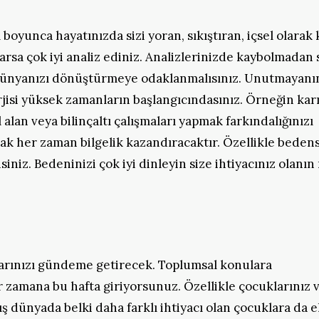
l boyunca hayatınızda sizi yoran, sıkıştıran, içsel olarak
rsa çok iyi analiz ediniz. Analizlerinizde kaybolmadan 
iç dünyanızı dönüştürmeye odaklanmalısınız. Unutmayanı
nerjisi yüksek zamanların başlangıcındasınız. Örneğin ka
alan veya bilinçaltı çalışmaları yapmak farkındalığınızı
mak her zaman bilgelik kazandıracaktır. Özellikle beden
niz. Bedeninizi çok iyi dinleyin size ihtiyacınız olanın
ularınızı gündeme getirecek. Toplumsal konulara
bir zamana bu hafta giriyorsunuz. Özellikle çocuklarınız 
dış dünyada belki daha farklı ihtiyacı olan çocuklara da e