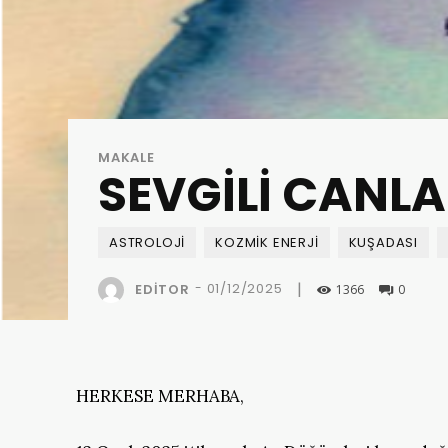
MAKALE
SEVGİLİ CANLA
ASTROLOJI
KOZMIK ENERJI
KUŞADASI
|
-
01/12/2025
EDITOR
1366
0
HERKESE MERHABA,