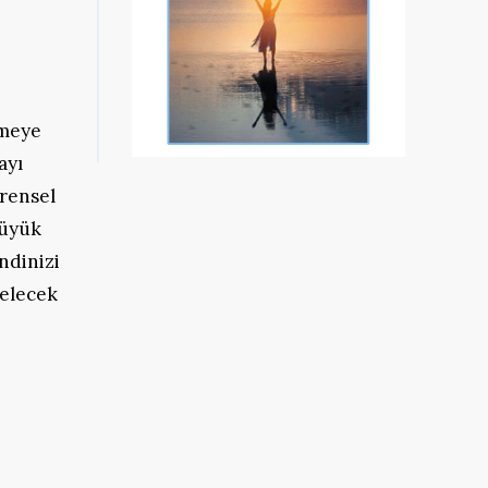
nmeye
ayı
vrensel
büyük
ndinizi
gelecek