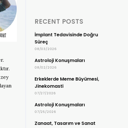
RECENT POSTS
İmplant Tedavisinde Doğru
Süreç
08/03/2026
r.
Astroloji Konuşmaları
08/02/2026
ktır.
uzey
Erkeklerde Meme Büyümesi,
layan
Jinekomasti
07/27/2026
Astroloji Konuşmaları
07/25/2026
Zanaat, Tasarım ve Sanat