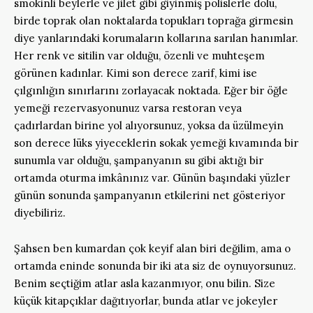
smokinli beylerle ve jilet gibi giyinmiş polislerle dolu,
birde toprak olan noktalarda topukları toprağa girmesin
diye yanlarındaki korumaların kollarına sarılan hanımlar.
Her renk ve sitilin var olduğu, özenli ve muhteşem
görünen kadınlar. Kimi son derece zarif, kimi ise
çılgınlığın sınırlarını zorlayacak noktada. Eğer bir öğle
yemeği rezervasyonunuz varsa restoran veya
çadırlardan birine yol alıyorsunuz, yoksa da üzülmeyin
son derece lüks yiyeceklerin sokak yemeği kıvamında bir
sunumla var olduğu, şampanyanın su gibi aktığı bir
ortamda oturma imkânınız var. Günün başındaki yüzler
günün sonunda şampanyanın etkilerini net gösteriyor
diyebiliriz.
Şahsen ben kumardan çok keyif alan biri değilim, ama o
ortamda eninde sonunda bir iki ata siz de oynuyorsunuz.
Benim seçtiğim atlar asla kazanmıyor, onu bilin. Size
küçük kitapçıklar dağıtıyorlar, bunda atlar ve jokeyler