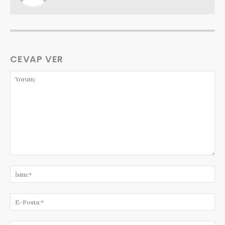
CEVAP VER
Yorum:
İsi
E-
Pos