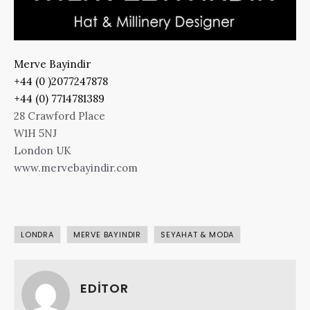
Merve Bayindir
+44 (0 )2077247878
+44 (0) 7714781389
28 Crawford Place
W1H 5NJ
London UK
www.mervebayindir.com
LONDRA
MERVE BAYINDIR
SEYAHAT & MODA
EDITOR