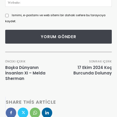
Web
Ismimi, e-postamı ve web sitemi bir dahaki sefere bu tarayıcıya
kaydet.
ÖNCEKI İÇERIK
SONRAKI İÇERIK
Başka Dünyanın
17 Ekim 2024 Koç
İnsanları XI – Melda
Burcunda Dolunay
Sherman
SHARE THIS ARTICLE