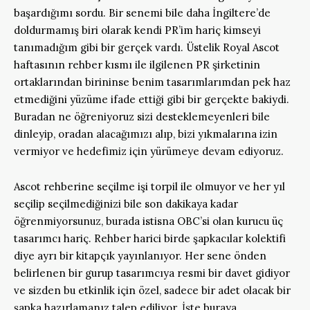
başardığımı sordu. Bir senemi bile daha İngiltere’de
doldurmamış biri olarak kendi PR’im hariç kimseyi
tanımadığım gibi bir gerçek vardı. Üstelik Royal Ascot
haftasının rehber kısmı ile ilgilenen PR şirketinin
ortaklarından birininse benim tasarımlarımdan pek haz
etmediğini yüzüme ifade ettiği gibi bir gerçekte bakiydi.
Buradan ne öğreniyoruz sizi desteklemeyenleri bile
dinleyip, oradan alacağımızı alıp, bizi yıkmalarına izin
vermiyor ve hedefimiz için yürümeye devam ediyoruz.
Ascot rehberine seçilme işi torpil ile olmuyor ve her yıl
seçilip seçilmediğinizi bile son dakikaya kadar
öğrenmiyorsunuz, burada istisna OBC’si olan kurucu üç
tasarımcı hariç. Rehber harici birde şapkacılar kolektifi
diye ayrı bir kitapçık yayınlanıyor. Her sene önden
belirlenen bir gurup tasarımcıya resmi bir davet gidiyor
ve sizden bu etkinlik için özel, sadece bir adet olacak bir
şapka hazırlamanız talep ediliyor. İşte buraya