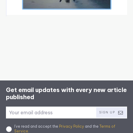
Get email updates with every new article
published
SIGN UP
I've read and accept the
Privacy Policy
and the
Terms of
Service
.