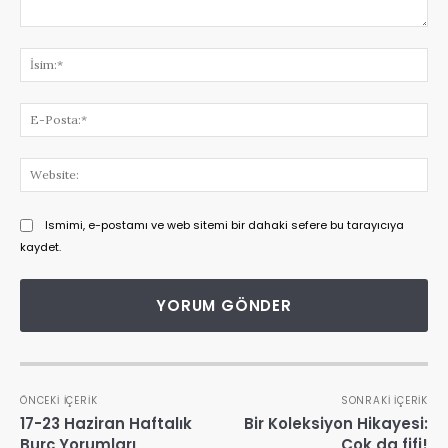
Yorum:
İsi
E-
Pos
Web
Ismimi, e-postamı ve web sitemi bir dahaki sefere bu tarayıcıya
kaydet.
ÖNCEKI İÇERIK
SONRAKI İÇERIK
17-23 Haziran Haftalık
Bir Koleksiyon Hikayesi:
Burç Yorumları
Çok da fifi!