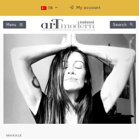
My account
TR
Menu
Search
MAKALE