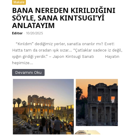
Makale
BANA NEREDEN KIRILDIĞINI
SÖYLE, SANA KINTSUGI’Yİ
ANLATAYIM
Editor
-
10/20/2025
“Kırıldım” dediğimiz yerler, sanatla onarılır mı? Evet!
Hatta tam da oradan ışık sızar… “Çatlaklar sadece iz değil,
ışığın girdiği yerdir.” – Japon Kintsugi Sanatı Hayatın
hepimize...
Devamını Oku