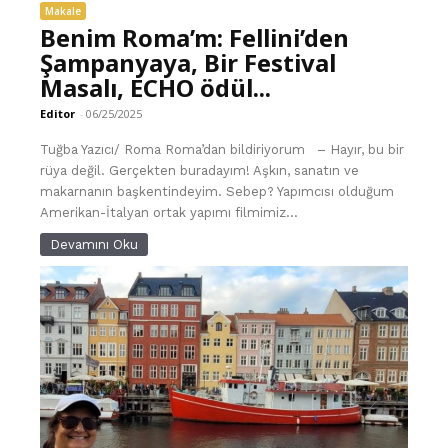
Makale
Benim Roma’m: Fellini’den
Şampanyaya, Bir Festival
Masalı, ECHO ödül...
Editor
-
06/25/2025
Tuğba Yazıcı/ Roma Roma’dan bildiriyorum – Hayır, bu bir
rüya değil. Gerçekten buradayım! Aşkın, sanatın ve
makarnanın başkentindeyim. Sebep? Yapımcısı olduğum
Amerikan-İtalyan ortak yapımı filmimiz...
Devamını Oku