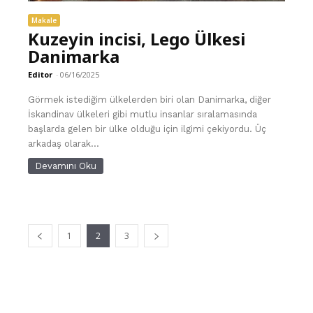
Makale
Kuzeyin incisi, Lego Ülkesi
Danimarka
Editor
-
06/16/2025
Görmek istediğim ülkelerden biri olan Danimarka, diğer
İskandinav ülkeleri gibi mutlu insanlar sıralamasında
başlarda gelen bir ülke olduğu için ilgimi çekiyordu. Üç
arkadaş olarak...
Devamını Oku
1
2
3