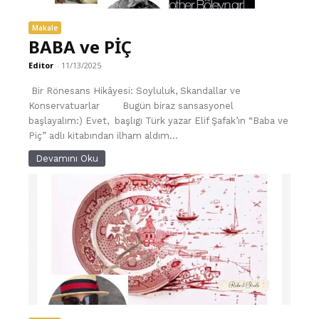
Makale
BABA ve PİÇ
Editor
-
11/13/2025
Bir Rönesans Hikâyesi: Soyluluk, Skandallar ve
Konservatuarlar Bugün biraz sansasyonel
başlayalım:) Evet, başlıgı Türk yazar Elif Şafak’ın “Baba ve
Piç” adlı kitabından ilham aldım...
Devamını Oku