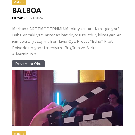
Makale
BALBOA
Editor
-
10/21/2024
Merhaba ARTTMODERNMIAMI okuyucuları, Nasıl gidiyor?
Daha önceki yazılarımdan hatırlıyorsunuzdur, bilmeyenler
için tekrar yazayım. Ben Livia Oya Proto, “Echo” Pilot
Episode'un yönetmeniyim. Bugün size Mirko
Alivernini'nin...
Devamını Oku
Makale