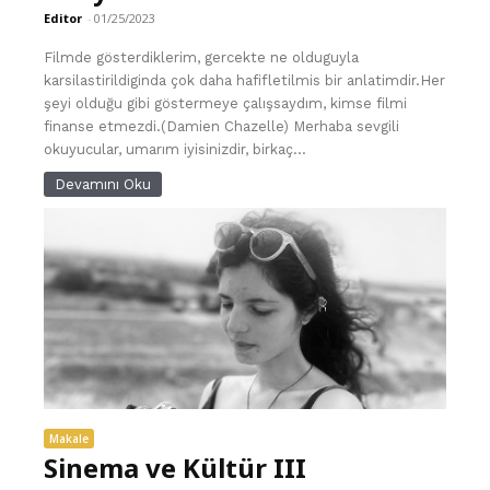
Editor
-
01/25/2023
Filmde gösterdiklerim, gercekte ne olduguyla
karsilastirildiginda çok daha hafifletilmis bir anlatimdir.Her
şeyi olduğu gibi göstermeye çalışsaydım, kimse filmi
finanse etmezdi.(Damien Chazelle) Merhaba sevgili
okuyucular, umarım iyisinizdir, birkaç...
Devamını Oku
Makale
Sinema ve Kültür III