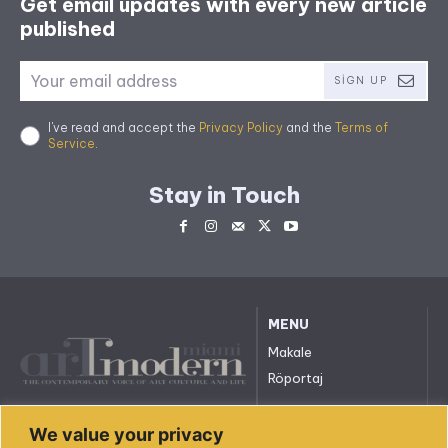
Get email updates with every new article
published
SIGN UP
I've read and accept the
Privacy Policy
and the
Terms of
Service
.
Stay in Touch
MENU
Makale
Röportaj
All rights reserved. © 2023.
We value your privacy
arttmodernmiami.com