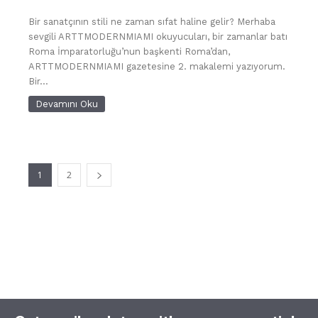
Bir sanatçının stili ne zaman sıfat haline gelir? Merhaba
sevgili ARTTMODERNMIAMI okuyucuları, bir zamanlar batı
Roma İmparatorluğu’nun başkenti Roma’dan,
ARTTMODERNMIAMI gazetesine 2. makalemi yazıyorum.
Bir...
Devamını Oku
1
2