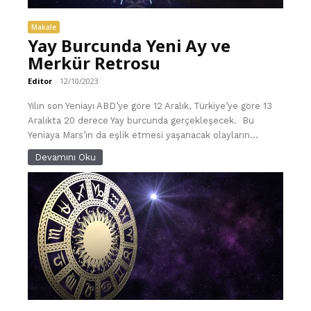
Makale
Yay Burcunda Yeni Ay ve
Merkür Retrosu
Editor
-
12/10/2023
Yılın son Yeniayı ABD’ye göre 12 Aralık, Türkiye’ye göre 13
Aralıkta 20 derece Yay burcunda gerçekleşecek. Bu
Yeniaya Mars’ın da eşlik etmesi yaşanacak olayların...
Devamını Oku