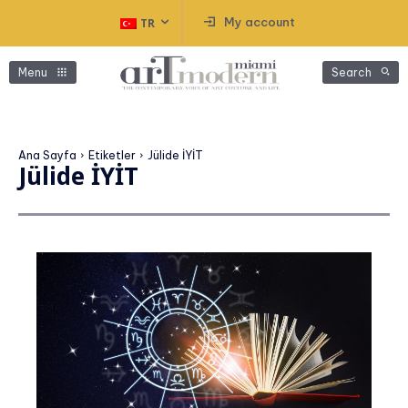
My account
TR
Menu
Search
Ana Sayfa
Etiketler
Jülide İYİT
Jülide İYİT