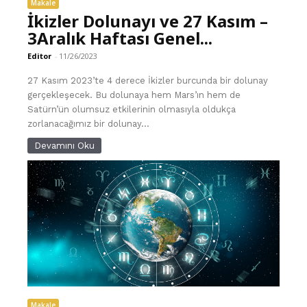
Makale
İkizler Dolunayı ve 27 Kasım –
3Aralık Haftası Genel...
Editor
-
11/26/2023
27 Kasım 2023’te 4 derece İkizler burcunda bir dolunay
gerçekleşecek. Bu dolunaya hem Mars’ın hem de
Satürn’ün olumsuz etkilerinin olmasıyla oldukça
zorlanacağımız bir dolunay...
Devamını Oku
Makale