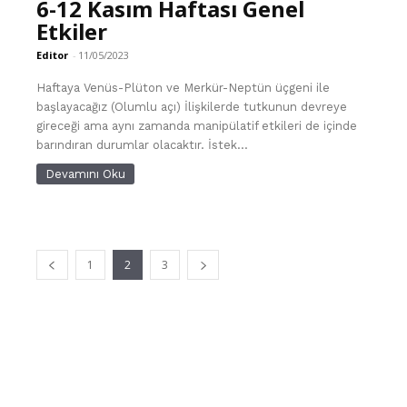
6-12 Kasım Haftası Genel
Etkiler
Editor
-
11/05/2023
Haftaya Venüs-Plüton ve Merkür-Neptün üçgeni ile
başlayacağız (Olumlu açı) İlişkilerde tutkunun devreye
gireceği ama aynı zamanda manipülatif etkileri de içinde
barındıran durumlar olacaktır. İstek...
Devamını Oku
1
2
3