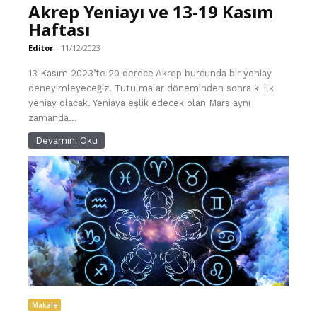
Akrep Yeniayı ve 13-19 Kasım
Haftası
Editor
-
11/12/2023
13 Kasım 2023’te 20 derece Akrep burcunda bir yeniay
deneyimleyeceğiz. Tutulmalar döneminden sonra ki ilk
yeniay olacak. Yeniaya eşlik edecek olan Mars aynı
zamanda...
Devamını Oku
Makale