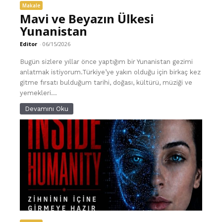
Makale
Mavi ve Beyazın Ülkesi
Yunanistan
Editor
-
06/15/2026
Bugün sizlere yıllar önce yaptığım bir Yunanistan gezimi
anlatmak istiyorum.Türkiye’ye yakın olduğu için birkaç kez
gitme fırsatı bulduğum tarihi, doğası, kültürü, müziği ve
yemekleri...
Devamını Oku