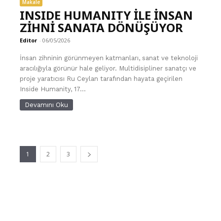
Makale
INSIDE HUMANITY İLE İNSAN
ZİHNİ SANATA DÖNÜŞÜYOR
Editor
-
06/05/2026
İnsan zihninin görünmeyen katmanları, sanat ve teknoloji
aracılığıyla görünür hale geliyor. Multidisipliner sanatçı ve
proje yaratıcısı Ru Ceylan tarafından hayata geçirilen
Inside Humanity, 17...
Devamını Oku
1
2
3