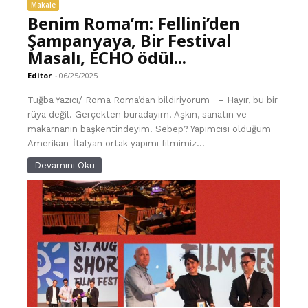
Makale
Benim Roma’m: Fellini’den
Şampanyaya, Bir Festival
Masalı, ECHO ödül...
Editor
-
06/25/2025
Tuğba Yazıcı/ Roma Roma’dan bildiriyorum – Hayır, bu bir
rüya değil. Gerçekten buradayım! Aşkın, sanatın ve
makarnanın başkentindeyim. Sebep? Yapımcısı olduğum
Amerikan-İtalyan ortak yapımı filmimiz...
Devamını Oku