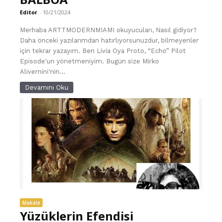
Editor
-
10/21/2024
Merhaba ARTTMODERNMIAMI okuyucuları, Nasıl gidiyor?
Daha önceki yazılarımdan hatırlıyorsunuzdur, bilmeyenler
için tekrar yazayım. Ben Livia Oya Proto, “Echo” Pilot
Episode'un yönetmeniyim. Bugün size Mirko
Alivernini'nin...
Devamını Oku
Makale
Yüzüklerin Efendisi