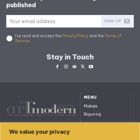
published
SIGN UP
I've read and accept the
Privacy Policy
and the
Terms of
Service
.
Stay in Touch
MENU
Makale
Röportaj
All rights reserved. © 2023.
We value your privacy
arttmodernmiami.com