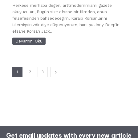
Herkese merhaba değerli arttmodernmiami gazete
okuyucuları, Bugün size efsane bir filmden, onun
felsefesinden bahsedeceğim. Karaip Korsanlarını
izlemişsinizdir diye düşünüyorum, hani şu Jony Deep’in
efsane Korsan Jack...
Devamını Oku
1
2
3
Get email updates with every new article