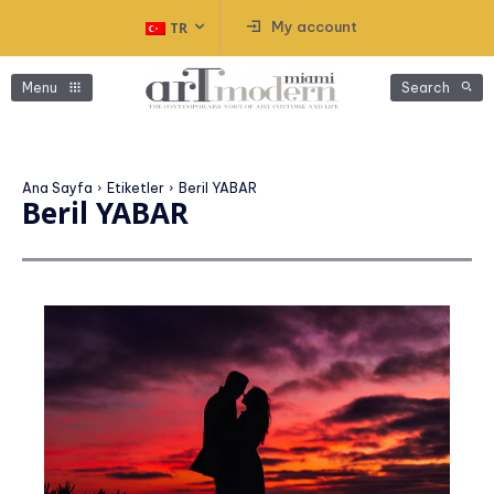
My account
TR
Menu
Search
Ana Sayfa
Etiketler
Beril YABAR
Beril YABAR