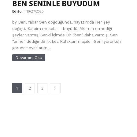
BEN SENİNLE BÜYÜDÜM
Editor
-
10/27/2025
by Beril Yabar Sen doğduğunda, hayatımda Her şey
değişti. Kalbim mesela — büyüdü. Aklımın ermediği
şeyler varmış, Sanki içimde Bir “ben” daha varmış. Sen
“anne” dediğinde ilk kez Kulaklarım açıldı. Seni yürürken
görünce Ayaklarım...
Devamını Oku
1
2
3