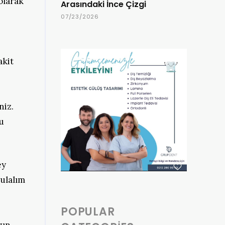
olarak
Arasındaki İnce Çizgi
07/23/2026
akit
niz.
lu
ey
bulalım
POPULAR