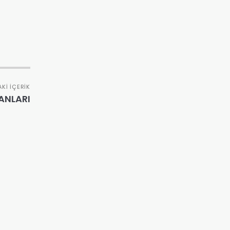
KI İÇERIK
ANLARI