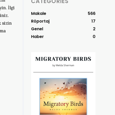
zın
CATEGORIES
n. İlgi
Makale
566
iniz.
Röportaj
17
 sizin
Genel
2
lma
Haber
0