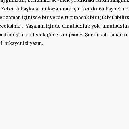
 saygımızdır, kendimizi sevmek yolundaki farkındalığımı
Yeter ki başkalarını kazanmak için kendinizi kaybetmeyi
Her zaman içinizde bir yerde tutunacak bir ışık bulabilirs
öreceksiniz… Yaşamın içinde umutsuzluk yok, umutsuzluk
uya dönüştürebilecek güce sahipsiniz. Şimdi kahraman o
hikayenizi yazın.