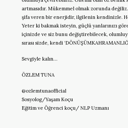
olumluya çevirebiliriz. Önemli olan öz benlik
artmasıdır. Mükemmel olmak zorunda değiliz. 
şifa veren bir enerjidir, ilgilenin kendinizle. 
Yeter ki bakmak isteyin, güçlü yanlarınızı g
içinizde ve siz bunu değiştirebilecek, oluml
sırası sizde, kendi ‘DÖNÜŞÜMKAHRAMANLIĞI’ 
Sevgiyle kalın…
ÖZLEM TUNA
@ozlemtunaofficial
Sosyolog/Yaşam Koçu
Eğitim ve Öğrenci koçu/ NLP Uzmanı