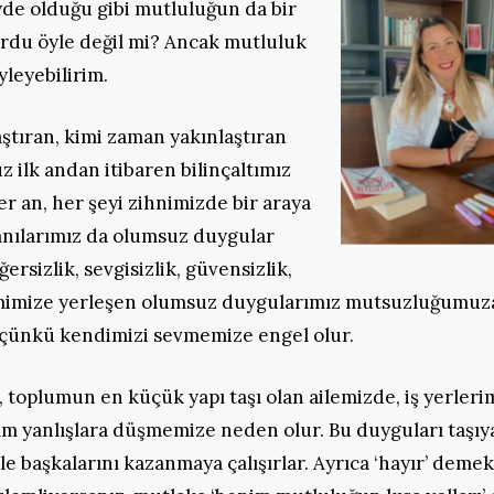
yde olduğu gibi mutluluğun da bir
rdu öyle değil mi? Ancak mutluluk
yleyebilirim.
ştıran, kimi zaman yakınlaştıran
 ilk andan itibaren bilinçaltımız
r an, her şeyi zihnimizde bir araya
 anılarımız da olumsuz duygular
ersizlik, sevgisizlik, güvensizlik,
emimize yerleşen olumsuz duygularımız mutsuzluğumuza
r çünkü kendimizi sevmemize engel olur.
 toplumun en küçük yapı taşı olan ailemizde, iş yerleri
kım yanlışlara düşmemize neden olur. Bu duyguları taşıy
ile başkalarını kazanmaya çalışırlar. Ayrıca ‘hayır’ deme