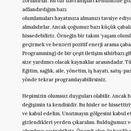
zorlanırlar. Bu tür davranışları kendinizde gö
adlandırdığım bazı
olumlamaları hayatınıza almanızı tavsiye ediy
almalıdırlar. Ancak çoğumuz bazı küçük çabalar
hissedebiliriz. Örneğin bir takım ‘yaşam oluml
geçirmek ve benzeri pozitif enerji arama çabal
Programming) de bir çeşit iletişim sihirbazı gib
size yardımcı olacak kaynaklar arasındadır. T
Eğitim, sağlık, aile, yönetim, iş hayatı, satış-
yönde tekrar programlayabilirsiniz.
Hepimizin olumsuz duyguları olabilir. Ancak bu
değişimin ta kendisidir. Bu hisler ne hissettir
ve kabul edelim. Unutmayın gölgesini kabul e
gizlendikleri yerden çıkaralım. Bulduğumuz v