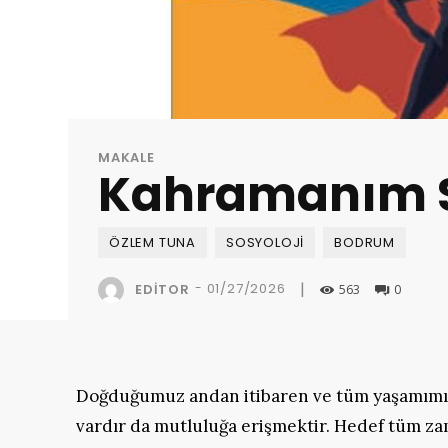
MAKALE
Kahramanım 
ÖZLEM TUNA
SOSYOLOJI
BODRUM
|
-
01/27/2026
EDITOR
563
0
Doğduğumuz andan itibaren ve tüm yaşamımız 
vardır da mutluluğa erişmektir. Hedef tüm zam