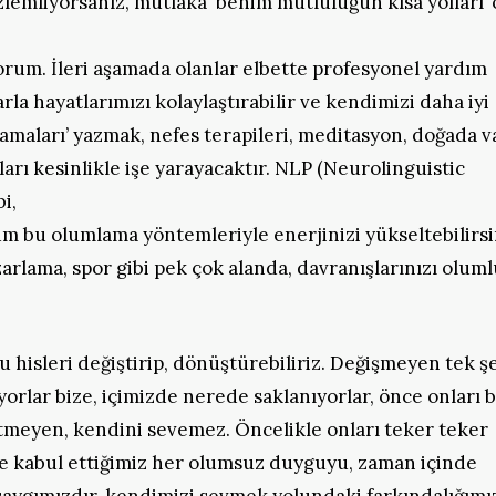
zlemliyorsanız, mutlaka ‘benim mutluluğun kısa yolları’ 
orum. İleri aşamada olanlar elbette profesyonel yardım
la hayatlarımızı kolaylaştırabilir ve kendimizi daha iyi
amaları’ yazmak, nefes terapileri, meditasyon, doğada v
arı kesinlikle işe yarayacaktır. NLP (Neurolinguistic
i,
üm bu olumlama yöntemleriyle enerjinizi yükseltebilirsi
pazarlama, spor gibi pek çok alanda, davranışlarınızı olum
 hisleri değiştirip, dönüştürebiliriz. Değişmeyen tek ş
iyorlar bize, içimizde nerede saklanıyorlar, önce onları 
tmeyen, kendini sevemez. Öncelikle onları teker teker
e kabul ettiğimiz her olumsuz duyguyu, zaman içinde