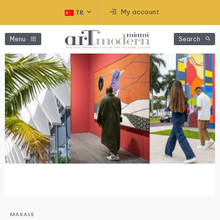
My account
TR
Menu
Search
MAKALE