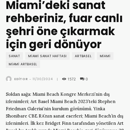
Miami’deki sanat
rehberiniz, fuar canlı
şehri öne çıkarmak
için geri dönüyor
SANAT
MIAMI SANAT HAFTASI
ARTBASEL
MIAMI
MIAMI ARTBASEL
1572
0
11/30/2024
EDITOR
-
|
Soldan sağa: Miami Beach Kongre Merkezi’nin dış
izlenimleri; Art Basel Miami Beach 2023’teki Stephen
Friedman Galerisi’nin kurulum görünümü. Yinka
Shonibare CBE RA’nın sanat eserleri; Miami Beach’in dış
izlenimleri. İlk kez Bridget Finn tarafından yönetilen Art