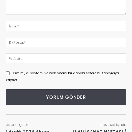
Yorum:
İsi
E-
Pos
Web
Ismimi, e-postamı ve web sitemi bir dahaki sefere bu tarayıcıya
kaydet.
ÖNCEKI İÇERIK
SONRAKI İÇERIK
1 Aralık 2024 Akrep
MİAMİ SANAT HAFTASI /