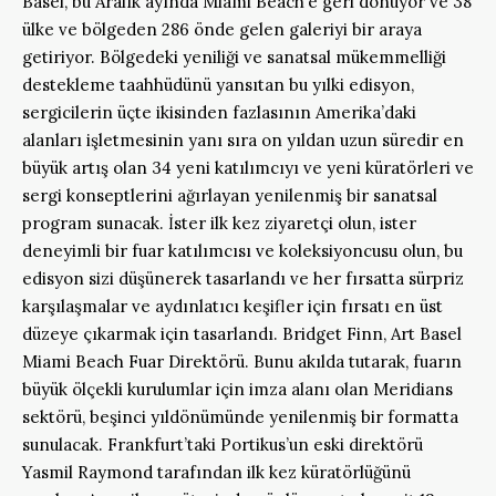
Basel, bu Aralık ayında Miami Beach’e geri dönüyor ve 38
ülke ve bölgeden 286 önde gelen galeriyi bir araya
getiriyor. Bölgedeki yeniliği ve sanatsal mükemmelliği
destekleme taahhüdünü yansıtan bu yılki edisyon,
sergicilerin üçte ikisinden fazlasının Amerika’daki
alanları işletmesinin yanı sıra on yıldan uzun süredir en
büyük artış olan 34 yeni katılımcıyı ve yeni küratörleri ve
sergi konseptlerini ağırlayan yenilenmiş bir sanatsal
program sunacak. İster ilk kez ziyaretçi olun, ister
deneyimli bir fuar katılımcısı ve koleksiyoncusu olun, bu
edisyon sizi düşünerek tasarlandı ve her fırsatta sürpriz
karşılaşmalar ve aydınlatıcı keşifler için fırsatı en üst
düzeye çıkarmak için tasarlandı. Bridget Finn, Art Basel
Miami Beach Fuar Direktörü. Bunu akılda tutarak, fuarın
büyük ölçekli kurulumlar için imza alanı olan Meridians
sektörü, beşinci yıldönümünde yenilenmiş bir formatta
sunulacak. Frankfurt’taki Portikus’un eski direktörü
Yasmil Raymond tarafından ilk kez küratörlüğünü