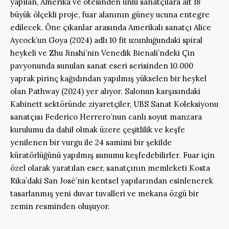
yapılan, Amerika ve ötesinden ünlü sanatçılara ait 18
büyük ölçekli proje, fuar alanının güney ucuna entegre
edilecek. Öne çıkanlar arasında Amerikalı sanatçı Alice
Aycock’un Goya (2024) adlı 10 fit uzunluğundaki spiral
heykeli ve Zhu Jinshi’nin Venedik Bienali’ndeki Çin
pavyonunda sunulan sanat eseri serisinden 10.000
yaprak pirinç kağıdından yapılmış yükselen bir heykel
olan Pathway (2024) yer alıyor. Salonun karşısındaki
Kabinett sektöründe ziyaretçiler, UBS Sanat Koleksiyonu
sanatçısı Federico Herrero’nun canlı soyut manzara
kurulumu da dahil olmak üzere çeşitlilik ve keşfe
yenilenen bir vurgu ile 24 samimi bir şekilde
küratörlüğünü yapılmış sunumu keşfedebilirler. Fuar için
özel olarak yaratılan eser, sanatçının memleketi Kosta
Rika’daki San José’nin kentsel yapılarından esinlenerek
tasarlanmış yeni duvar tuvalleri ve mekana özgü bir
zemin resminden oluşuyor.